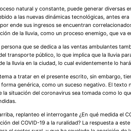
 proceso natural y constante, puede generar diversas 
bido a las nuevas dinámicas tecnológicas, antes era 
 por ende sus ingresos se encuentran correlacionados
ación de la lluvia, como un proceso enemigo, que va e
a persona que se dedica a las ventas ambulantes tambi
l transporte público, lo que implica que la lluvia par
e la lluvia en la ciudad, lo cual evidentemente lo har
tema a tratar en el presente escrito, sin embargo, tie
e forma genérica, como un suceso negativo. El texto 
e la situación del coronavirus sea tomada como lo qu
ndidas.
riba, replanteo el interrogante ¿En qué medida el C
ción del COVID-19 a la ruralidad? La respuesta a este
ra el sector rural, y que ha revelado la aparición de 