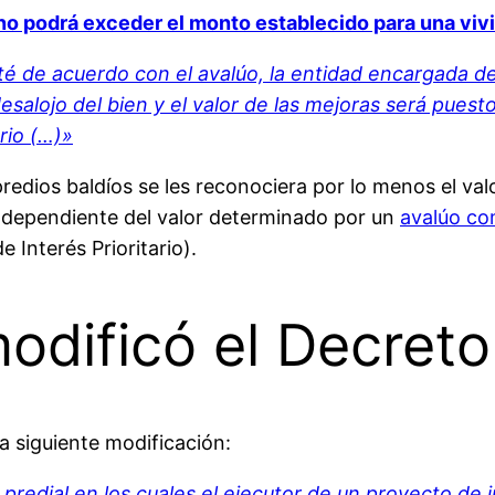
no podrá exceder el monto establecido para una vivie
té de acuerdo con el avalúo, la entidad encargada d
el desalojo del bien y el valor de las mejoras será pue
rio (…)»
redios baldíos se les reconociera por lo menos el val
independiente del valor determinado por un
avalúo co
e Interés Prioritario).
odificó el Decret
a siguiente modificación:
 predial en los cuales el ejecutor de un proyecto de 