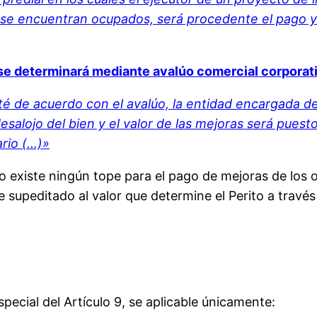
to se encuentran ocupados, será procedente el pago y
 se determinará mediante avalúo comercial corporat
té de acuerdo con el avalúo, la entidad encargada d
l desalojo del bien y el valor de las mejoras será pue
rio (…)»
o existe ningún tope para el pago de mejoras de los o
supeditado al valor que determine el Perito a través
ecial del Artículo 9, se aplicable únicamente: