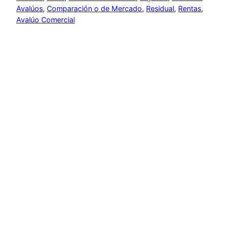
Avalúos
, 
Comparación o de Mercado
, 
Residual
, 
Rentas
, 
Avalúo Comercial