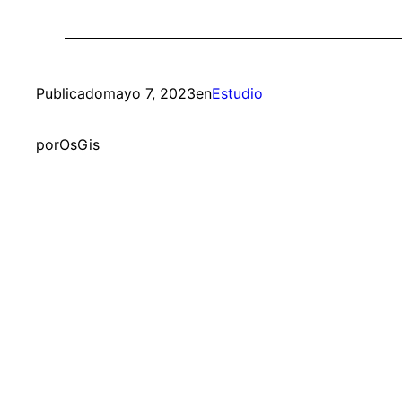
Publicado
mayo 7, 2023
en
Estudio
por
OsGis