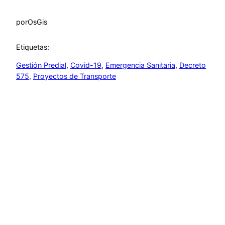
por
OsGis
Etiquetas:
Gestión Predial
, 
Covid-19
, 
Emergencia Sanitaria
, 
Decreto
575
, 
Proyectos de Transporte