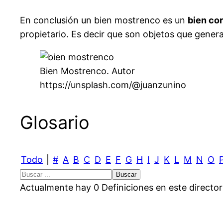
En conclusión un bien mostrenco es un
bien co
propietario. Es decir que son objetos que gen
Bien Mostrenco. Autor
https://unsplash.com/@juanzunino
Glosario
Todo
|
#
A
B
C
D
E
F
G
H
I
J
K
L
M
N
O
Actualmente hay 0 Definiciones en este director