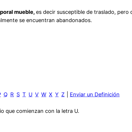
rporal mueble,
es decir susceptible de traslado, per
eralmente se encuentran abandonados.
P
Q
R
S
T
U
V
W
X
Y
Z
|
Enviar un Definición
io que comienzan con la letra U.