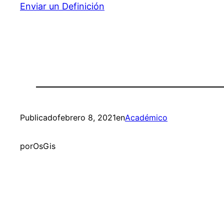
Enviar un Definición
Publicado
febrero 8, 2021
en
Académico
por
OsGis