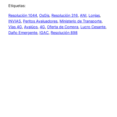
Etiquetas:
Resolución 1044
, 
OsGis
, 
Resolución 316
, 
ANI
, 
Lonjas
, 
INVIAS
, 
Peritos Avaluadores
, 
Ministerio de Transporte
, 
Vías 4G
, 
Avalúos
, 
4G
, 
Oferta de Compra
, 
Lucro Cesante
, 
Daño Emergente
, 
IGAC
, 
Resolución 898