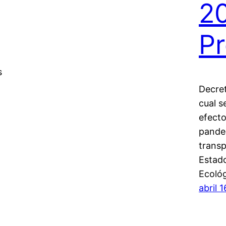
2
Pr
s
Decret
cual s
efect
pande
transp
Estado
Ecoló
abril 