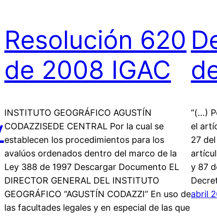
Resolución 620
D
de 2008 IGAC
d
INSTITUTO GEOGRÁFICO AGUSTÍN
“(…) P
y
CODAZZISEDE CENTRAL Por la cual se
el art
establecen los procedimientos para los
27 del
avalúos ordenados dentro del marco de la
artícu
Ley 388 de 1997 Descargar Documento EL
y 87 d
DIRECTOR GENERAL DEL INSTITUTO
Decre
GEOGRÁFICO “AGUSTÍN CODAZZI” En uso de
abril 
las facultades legales y en especial de las que